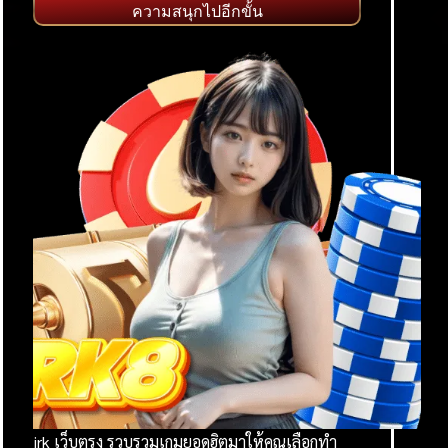
ความสนุกไปอีกขั้น
jrk เว็บตรง รวบรวมเกมยอดฮิตมาให้คุณเลือกทำ