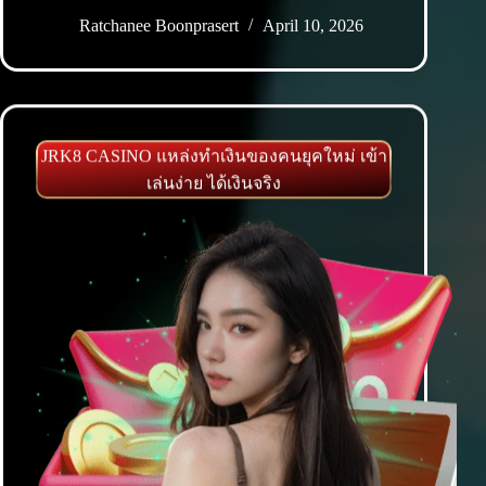
Ratchanee Boonprasert
April 10, 2026
JRK8 CASINO แหล่งทำเงินของคนยุคใหม่ เข้า
เล่นง่าย ได้เงินจริง