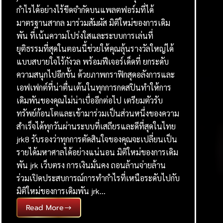
กำไรได้อย่างไร้ขีดจำกัดบนแพลตฟอร์มที่ได้
มาตรฐานสากล มาร่วมสัมผัส มิติใหม่ของการเดิม
พัน ที่เน้นความโปร่งใสและระบบการเล่นที่
ยุติธรรมที่สุดในตอนนี้ช่วยให้คุณลุ้นรางวัลใหญ่ได้
แบบสบายใจไร้กังวล พร้อมฟีเจอร์เด็ดที่ ยกระดับ
ความสนุกไปอีกขั้น ด้วยภาพกราฟิกสุดอลังการและ
เอฟเฟกต์ที่น่าตื่นเต้นในทุกการกดสปินทำให้การ
เดิมพันของคุณไม่น่าเบื่ออีกต่อไป เตรียมตัวรับ
ทรัพย์ก้อนโตและเข้ามาร่วมเป็นส่วนหนึ่งของความ
สำเร็จได้ทุกวันผ่านระบบที่เสถียรและดีที่สุดในไทย
jrk8 รับรองว่าทุกการตัดสินใจของคุณจะเปลี่ยนเป็น
รายได้มหาศาลได้อย่างแน่นอน มิติใหม่ของการเดิม
พัน jrk เว็บตรง การเงินมั่นคง ถอนล้านจ่ายล้าน
ร่วมเปิดประสบการณ์การทำกำไรที่เหนือระดับไปกับ
มิติใหม่ของการเดิมพัน jrk…
Read More
JRK เว็บตรง มิติใหม่ของการเดิมพัน ยกระดับความสนุกไปอีก