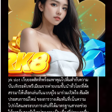
jrk slot เว็บยอดฮิตที่พร้อมพาคุณไปดื่มด่ำกับความ
บันเทิงระดับพรีเมียมจากค่ายเกมชั้นนำทั่วโลกที่คัด
สรรมาให้เลือกเล่นกันแบบจุใจ มาร่วมเปิดใจ สัมผัส
ประสบการณ์ใหม่ ของการวางเดิมพันที่เน้นความ
โปร่งใสและระบบการเล่นที่ได้มาตรฐานสากลช่วย