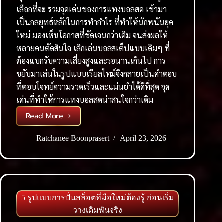
เลือกที่จะ รวมจุดเด่นของการแทงบอลสด เข้ามา
เป็นกลยุทธ์หลักในการทำกำไร ที่ทำให้นักพนันยุค
ใหม่ มองเห็นโอกาสที่ชัดเจนกว่าเดิม จนส่งผลให้
หลายคนตัดสินใจ เลิกเล่นบอลสเต็ปแบบเดิมๆ ที่
ต้องแบกรับความเสี่ยงสูงและรอนานเกินไป การ
ขยับมาเล่นในรูปแบบเรียลไทม์จึงกลายเป็นคำตอบ
ที่ตอบโจทย์ความรวดเร็วและแม่นยำได้ดีที่สุด จุด
เด่นที่ทำให้การแทงบอลสดน่าสนใจกว่าเดิม
Read More
รวมจุดเด่นของการแทงบอลสด ที่ทำให้นักพนันยุคใหม่ เลิก
Ratchanee Boonprasert
April 23, 2026
5 รูปแบบการปั่นสล็อตที่มือใหม่ต้องรู้ ก่อนเริ่ม
วางเดิมพันจริง